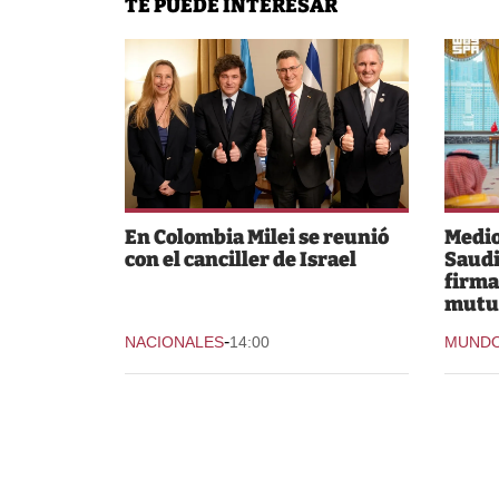
TE PUEDE INTERESAR
En Colombia Milei se reunió
Medio
con el canciller de Israel
Saudi
firma
mutu
-
NACIONALES
14:00
MUND