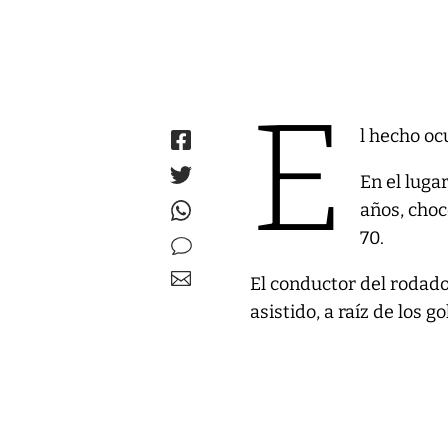
E
l hecho oc
En el luga
años, choc
70.
El conductor del rodado
asistido, a raíz de los 