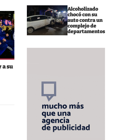
Alcoholizado
chocó con su
auto contra un
complejo de
departamentos
 a su