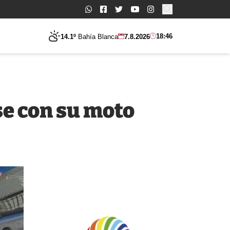
Buscar:
18:46
14.1º
Bahía Blanca
7.8.2026
se con su moto