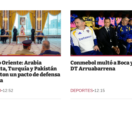
 Oriente: Arabia
Conmebol multó a Boca y
ta, Turquía y Pakistán
DT Arruabarrena
ton un pacto de defensa
a
-
-
O
12:52
DEPORTES
12:15