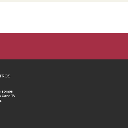
TROS
s somos
a Cano TV
s