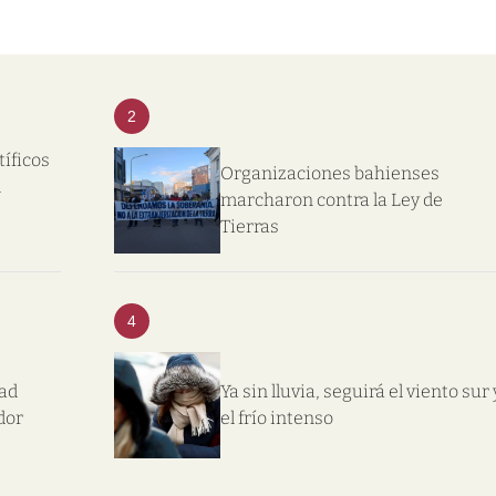
2
tíficos
Organizaciones bahienses
l
marcharon contra la Ley de
Tierras
4
dad
Ya sin lluvia, seguirá el viento sur 
dor
el frío intenso