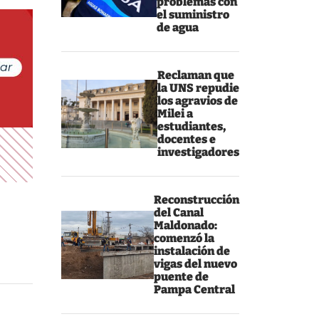
problemas con
el suministro
de agua
Reclaman que
la UNS repudie
los agravios de
Milei a
estudiantes,
docentes e
investigadores
Reconstrucción
del Canal
Maldonado:
comenzó la
instalación de
vigas del nuevo
puente de
Pampa Central