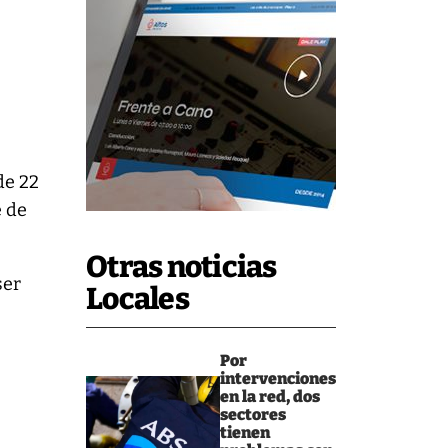
de 22
e de
Otras noticias
ser
Locales
Por
intervenciones
en la red, dos
sectores
tienen