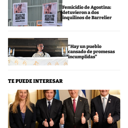
Femicidio de Agostina:
detuvieron a dos
inquilinos de Barrelier
“Hay un pueblo
cansado de promesas
incumplidas”
TE PUEDE INTERESAR