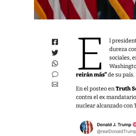
E
l presiden
dureza co
sociales, 
Washingto
reirán más”
de su país.
En el posteo en
Truth S
contra el ex mandatari
nuclear alcanzado con 