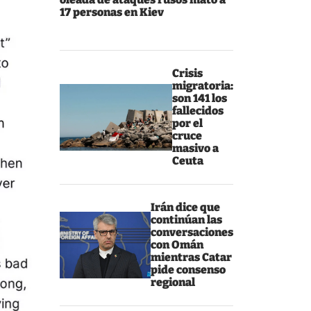
17 personas en Kiev
Crisis
migratoria:
son 141 los
fallecidos
por el
cruce
masivo a
Ceuta
Irán dice que
continúan las
conversaciones
con Omán
mientras Catar
pide consenso
regional