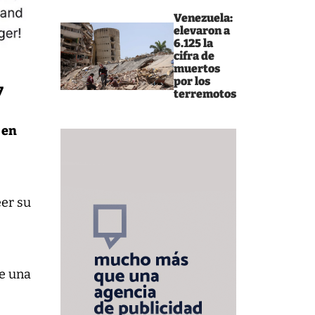
Venezuela:
elevaron a
6.125 la
cifra de
muertos
por los
7
terremotos
 en
eer su
ne una