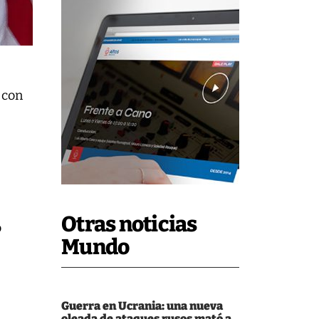
r con
Otras noticias
o
Mundo
Guerra en Ucrania: una nueva
oleada de ataques rusos mató a