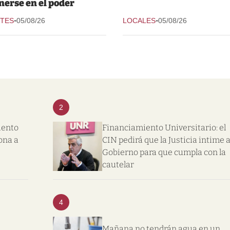
nerse en el poder
-
-
TES
05/08/26
LOCALES
05/08/26
2
iento
Financiamiento Universitario: el
ona a
CIN pedirá que la Justicia intime a
Gobierno para que cumpla con la
cautelar
4
Mañana no tendrán agua en un