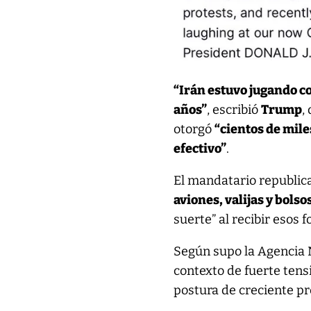
“Irán estuvo jugando c
años”
, escribió
Trump
,
otorgó
“cientos de mile
efectivo”
.
El mandatario republic
aviones, valijas y bolso
suerte” al recibir esos 
Según supo la Agencia N
contexto de fuerte ten
postura de creciente pr