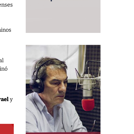
enses
minos
al
inó
rael
y