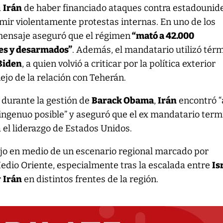
a
Irán
de haber financiado ataques contra estadounid
mir violentamente protestas internas. En uno de los
mensaje aseguró que el régimen
“mató a 42.000
es y desarmados”
. Además, el mandatario utilizó tér
Biden
, a quien volvió a criticar por la política exterior
jo de la relación con Teherán.
 durante la gestión de
Barack Obama
,
Irán
encontró “
 ingenuo posible” y aseguró que el ex mandatario term
a el liderazgo de Estados Unidos.
ujo en medio de un escenario regional marcado por
Medio Oriente, especialmente tras la escalada entre
Is
r
Irán
en distintos frentes de la región.