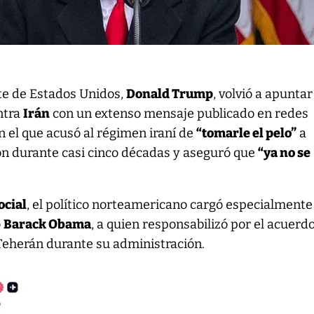
te de Estados Unidos,
Donald Trump
, volvió a apunta
ntra
Irán
con un extenso mensaje publicado en redes
en el que acusó al régimen iraní de
“tomarle el pelo”
a
n durante casi cinco décadas y aseguró que
“ya no se
ocial
, el político norteamericano cargó especialmente
o
Barack Obama
, a quien responsabilizó por el acuerd
Teherán durante su administración.