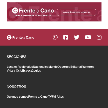
SECCIONES
Locales
Regionales
Nacionales
Mundo
Deportes
Editorial
Rumores
Vida y Ocio
Espectáculos
NOSOTROS
Quienes somos
Frente a Cano TV
FM Altos