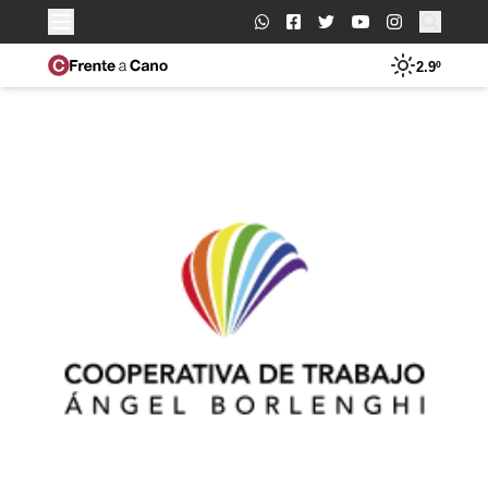
Buscar:
2.9º