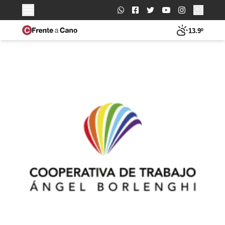
Buscar:
13.9º