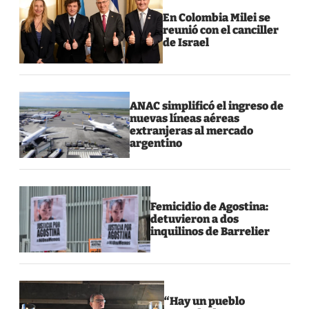
En Colombia Milei se
reunió con el canciller
de Israel
ANAC simplificó el ingreso de
nuevas líneas aéreas
extranjeras al mercado
argentino
Femicidio de Agostina:
detuvieron a dos
inquilinos de Barrelier
“Hay un pueblo