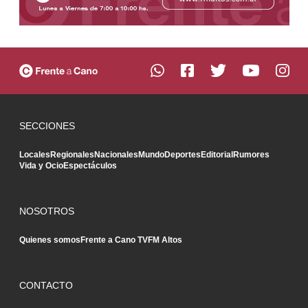
SECCIONES
Locales
Regionales
Nacionales
Mundo
Deportes
Editorial
Rumores
Vida y Ocio
Espectáculos
NOSOTROS
Quienes somos
Frente a Cano TV
FM Altos
CONTACTO