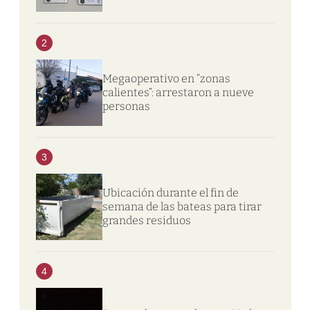
2
Megaoperativo en “zonas
calientes”: arrestaron a nueve
personas
3
Ubicación durante el fin de
semana de las bateas para tirar
grandes residuos
4