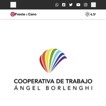
Buscar:
4.5º