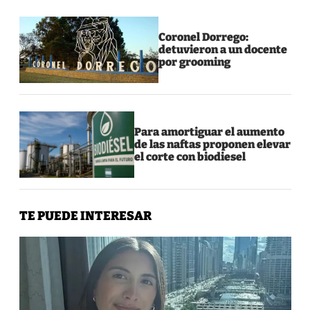
Coronel Dorrego:
detuvieron a un docente
por grooming
Para amortiguar el aumento
de las naftas proponen elevar
el corte con biodiesel
TE PUEDE INTERESAR