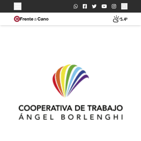
Buscar:
5.4º