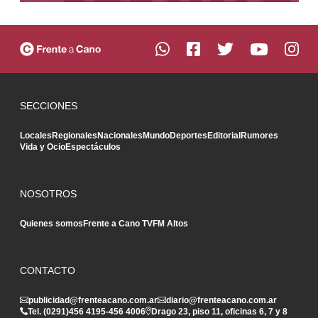
SECCIONES
Locales
Regionales
Nacionales
Mundo
Deportes
Editorial
Rumores
Vida y Ocio
Espectáculos
NOSOTROS
Quienes somos
Frente a Cano TV
FM Altos
CONTACTO
publicidad@frenteacano.com.ar
diario@frenteacano.com.ar
Tel. (0291)
456 4195
-
456 4006
Drago 23, piso 11, oficinas 6, 7 y 8