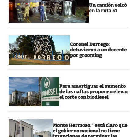
Un camión volcó
en la ruta 51
Coronel Dorrego:
detuvieron a un docente
por grooming
Para amortiguar el aumento
de las naftas proponen elevar
el corte con biodiesel
Monte Hermoso: “está claro que
el gobierno nacional no tiene
intenciones de terminar las