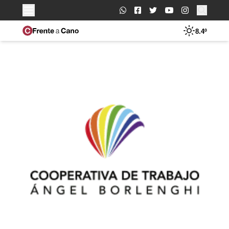
Buscar:
8.4º