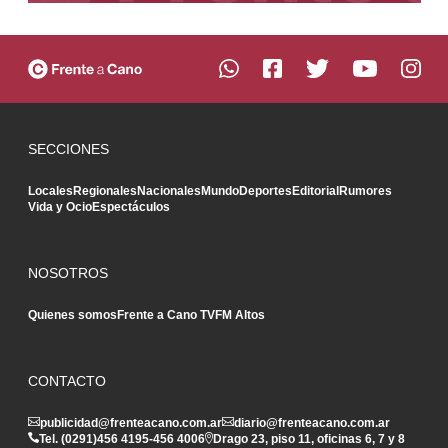
SECCIONES
Locales
Regionales
Nacionales
Mundo
Deportes
Editorial
Rumores
Vida y Ocio
Espectáculos
NOSOTROS
Quienes somos
Frente a Cano TV
FM Altos
CONTACTO
publicidad@frenteacano.com.ar
diario@frenteacano.com.ar
Tel. (0291)
456 4195
-
456 4006
Drago 23, piso 11, oficinas 6, 7 y 8