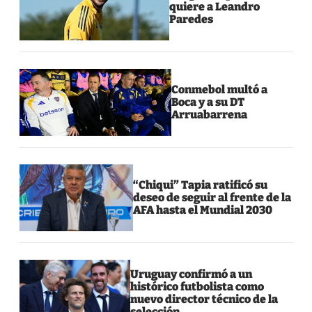
quiere a Leandro
Paredes
Conmebol multó a
Boca y a su DT
Arruabarrena
“Chiqui” Tapia ratificó su
deseo de seguir al frente de la
AFA hasta el Mundial 2030
Uruguay confirmó a un
histórico futbolista como
nuevo director técnico de la
selección