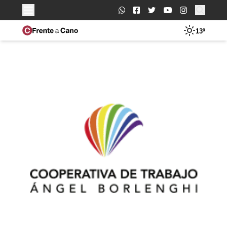
Buscar:
13º