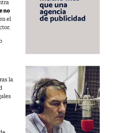
ntra
e no
en el
ctor.
o
ras la
d
gales
nde