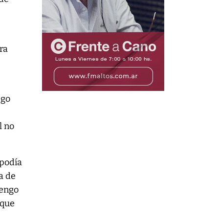
ra
sgo
s
l no
 podía
a de
vengo
 que