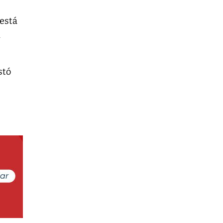
está
a
stó