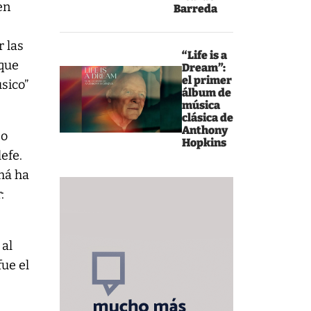
en
Barreda
r las
“Life is a
 que
Dream”:
el primer
sico”
álbum de
música
clásica de
Anthony
po
Hopkins
efe.
má ha
:
 al
ue el