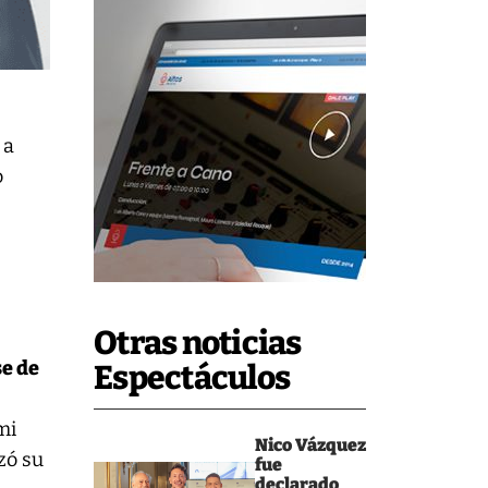
 a
o
Otras noticias
e de
Espectáculos
mi
Nico Vázquez
zó su
fue
declarado