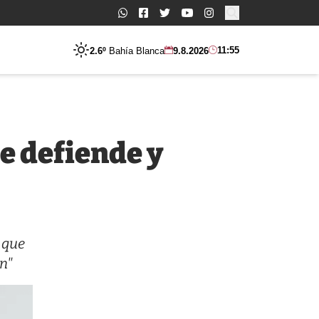
Buscar:
11:55
2.6º
Bahía Blanca
9.8.2026
e defiende y
 que
n"