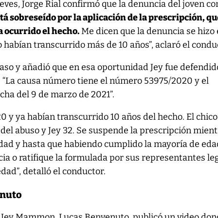
eves, Jorge Rial confirmó que la denuncia del joven co
tá sobreseído por la aplicación de la prescripción, qu
a ocurrido el hecho.
Me dicen que la denuncia se hizo 
habían transcurrido más de 10 años”, aclaró el condu
 caso y añadió que en esa oportunidad Jey fue defendid
 “La causa número tiene el número 53975/2020 y el
cha del 9 de marzo de 2021”.
0 y ya habían transcurrido 10 años del hecho. El chico
del abuso y Jey 32. Se suspende la prescripción mient
dad y hasta que habiendo cumplido la mayoría de eda
cia o ratifique la formulada por sus representantes le
dad”, detalló el conductor.
enuto
a Jey Mammon, Lucas Benvenuto, publicó un video do