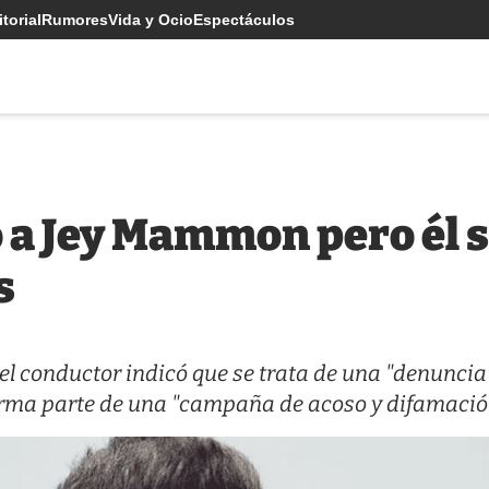
torial
Rumores
Vida y Ocio
Espectáculos
 a Jey Mammon pero él s
s
 el conductor indicó que se trata de una "denuncia
e forma parte de una "campaña de acoso y difamació