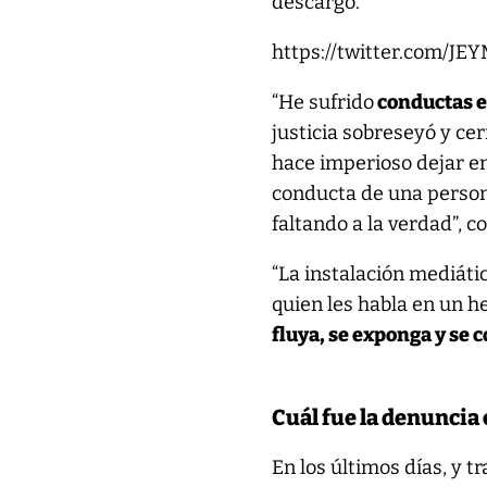
descargo.
https://twitter.com/
“He sufrido
conductas e
justicia sobreseyó y cer
hace imperioso dejar en
conducta de una persona
faltando a la verdad”, c
“La instalación mediáti
quien les habla en un h
fluya, se exponga y se 
Cuál fue la denunci
En los últimos días, y t