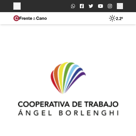
Buscar:
2.2º