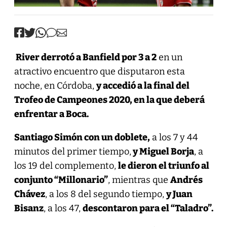
River derrotó a Banfield por 3 a 2
en un
atractivo encuentro que disputaron esta
noche, en Córdoba,
y accedió a la final del
Trofeo de Campeones 2020, en la que deberá
enfrentar a Boca.
Santiago Simón con un doblete,
a los 7 y 44
minutos del primer tiempo,
y Miguel Borja
, a
los 19 del complemento,
le dieron el triunfo al
conjunto “Millonario”
, mientras que
Andrés
Chávez
, a los 8 del segundo tiempo,
y Juan
Bisanz
, a los 47,
descontaron para el “Taladro”.