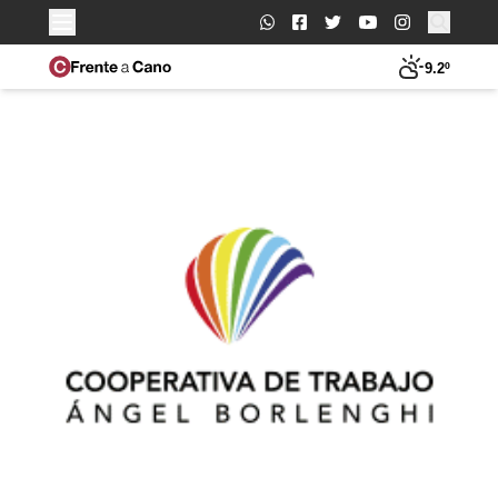
Buscar:
9.2º