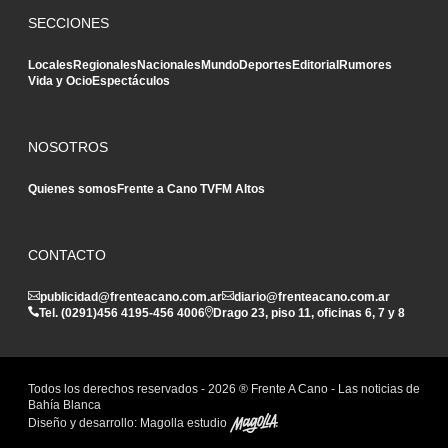
SECCIONES
Locales
Regionales
Nacionales
Mundo
Deportes
Editorial
Rumores
Vida y Ocio
Espectáculos
NOSOTROS
Quienes somos
Frente a Cano TV
FM Altos
CONTACTO
publicidad@frenteacano.com.ar
diario@frenteacano.com.ar
Tel. (0291)
456 4195
-
456 4006
Drago 23, piso 11, oficinas 6, 7 y 8
Todos los derechos reservados -
2026
® Frente A Cano - Las noticias de
Bahía Blanca
Diseño y desarrollo:
Magolla estudio