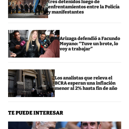
tres detenidos luego de
enfrentamientos entre la Policía
y manifestantes
Arizaga defendió a Facundo
Moyano: “Tuve un brote, lo
voy a trabajar”
Los analistas que releva el
BCRA esperan una inflación
menor al 2% hasta fin de año
TE PUEDE INTERESAR