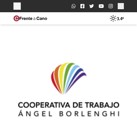
Buscar:
3.4º