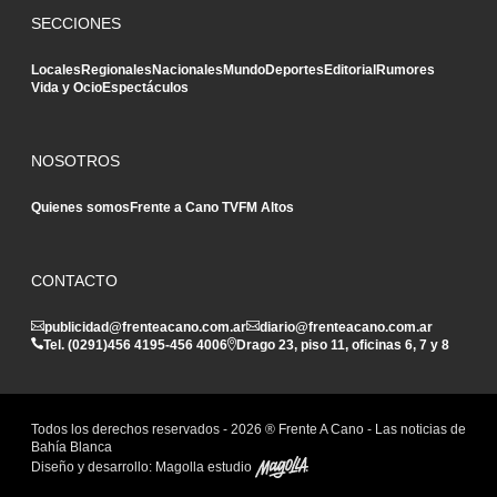
SECCIONES
Locales
Regionales
Nacionales
Mundo
Deportes
Editorial
Rumores
Vida y Ocio
Espectáculos
NOSOTROS
Quienes somos
Frente a Cano TV
FM Altos
CONTACTO
publicidad@frenteacano.com.ar
diario@frenteacano.com.ar
Tel. (0291)
456 4195
-
456 4006
Drago 23, piso 11, oficinas 6, 7 y 8
Todos los derechos reservados -
2026
® Frente A Cano - Las noticias de
Bahía Blanca
Diseño y desarrollo:
Magolla estudio