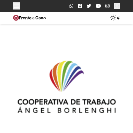
Buscar:
4º