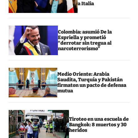
a Italia
Colombia: asumió De la
Espriella y prometió
“derrotar sin tregua al
narcoterrorismo”
Medio Oriente: Arabia
Saudita, Turquía y Pakistán
firmaton un pacto de defensa
mutua
Tiroteo en una escuela de
Bangkok: 8 muertos y 30
heridos