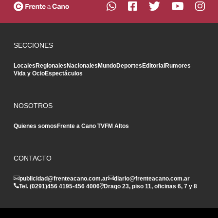
SECCIONES
Locales
Regionales
Nacionales
Mundo
Deportes
Editorial
Rumores
Vida y Ocio
Espectáculos
NOSOTROS
Quienes somos
Frente a Cano TV
FM Altos
CONTACTO
publicidad@frenteacano.com.ar
diario@frenteacano.com.ar
Tel. (0291)
456 4195
-
456 4006
Drago 23, piso 11, oficinas 6, 7 y 8