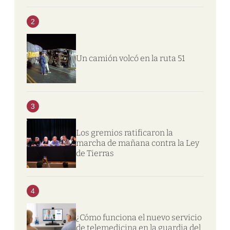
2
Un camión volcó en la ruta 51
3
Los gremios ratificaron la
marcha de mañana contra la Ley
de Tierras
4
¿Cómo funciona el nuevo servicio
de telemedicina en la guardia del