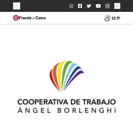
Buscar:
10.9º