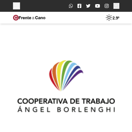
Buscar:
2.9º