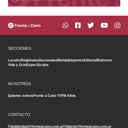
SECCIONES
Locales
Regionales
Nacionales
Mundo
Deportes
Editorial
Rumores
Vida y Ocio
Espectáculos
NOSOTROS
Quienes somos
Frente a Cano TV
FM Altos
CONTACTO
publicidad@frenteacano.com.ar
diario@frenteacano.com.ar