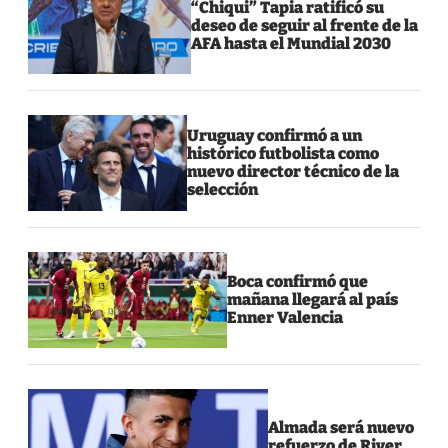
“Chiqui” Tapia ratificó su
deseo de seguir al frente de la
AFA hasta el Mundial 2030
Uruguay confirmó a un
histórico futbolista como
nuevo director técnico de la
selección
Boca confirmó que
mañana llegará al país
Enner Valencia
Almada será nuevo
refuerzo de River