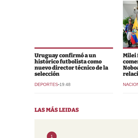
Uruguay confirmó a un
Milei
histórico futbolista como
comer
nuevo director técnico de la
Noboa
selección
relac
-
DEPORTES
19:48
NACIO
LAS MÁS LEIDAS
1