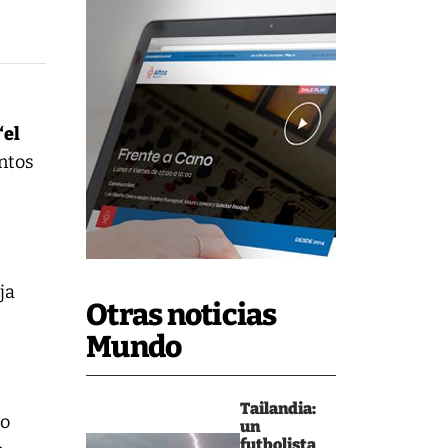
“el
entos
.
ja
Otras noticias
Mundo
l
Tailandia:
jo
un
futbolista