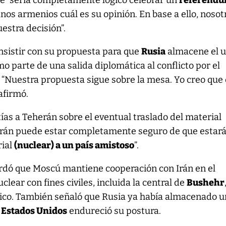
ue “sería completamente lógico celebrar un
referénd
nos armenios cuál es su opinión. En base a ello, nosot
stra decisión”.
insistir con su propuesta para que
Rusia
almacene el u
o parte de una salida diplomática al conflicto por el
 “Nuestra propuesta sigue sobre la mesa. Yo creo que
 afirmó.
ías a Teherán sobre el eventual traslado del material
, Irán puede estar completamente seguro de que estar
rial
(nuclear) a un país amistoso
”.
ordó que Moscú mantiene cooperación con Irán en el
clear con fines civiles, incluida la central de
Bushehr
sico. También señaló que Rusia ya había almacenado u
e
Estados Unidos
endureció su postura.