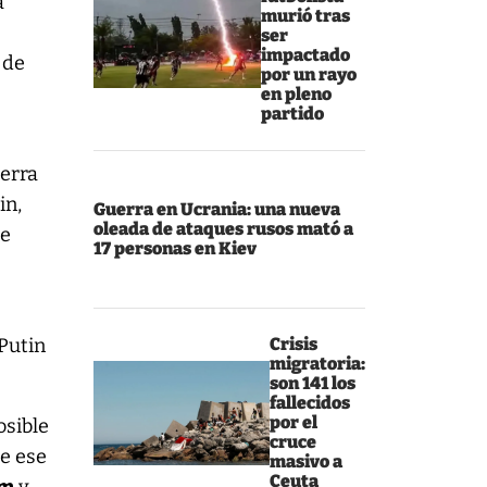
a
murió tras
ser
impactado
r de
por un rayo
en pleno
partido
uerra
in,
Guerra en Ucrania: una nueva
oleada de ataques rusos mató a
de
17 personas en Kiev
Putin
Crisis
migratoria:
son 141 los
fallecidos
por el
osible
cruce
re ese
masivo a
Ceuta