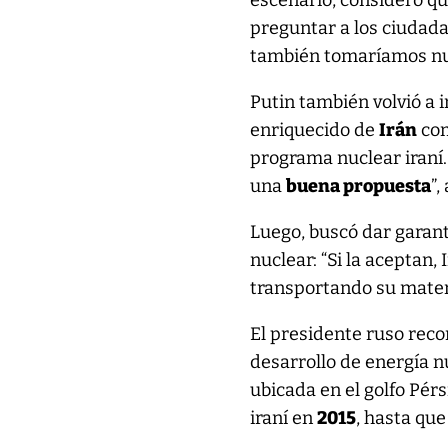
escenario, consideró q
preguntar a los ciudada
también tomaríamos nue
Putin también volvió a 
enriquecido de
Irán
com
programa nuclear iraní.
una
buena propuesta
”,
Luego, buscó dar garant
nuclear: “Si la aceptan
transportando su mate
El presidente ruso rec
desarrollo de energía nu
ubicada en el golfo Pér
iraní en
2015
, hasta qu