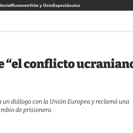
torial
Rumores
Vida y Ocio
Espectáculos
 “el conflicto ucraniano
 a un diálogo con la Unión Europea y reclamó una
ambio de prisionero.