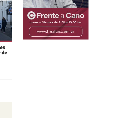
es
 de