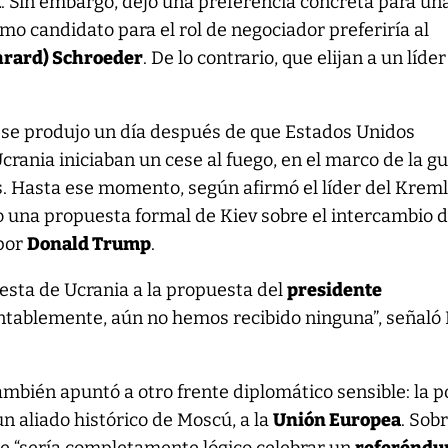
a
. Sin embargo, dejó una preferencia concreta para un
mo candidato para el rol de negociador preferiría al
hrard) Schroeder
. De lo contrario, que elijan a un líde
n se produjo un día después de que Estados Unidos
crania iniciaban un cese al fuego, en el marco de la g
s. Hasta ese momento, según afirmó el líder del Kreml
o una propuesta formal de Kiev sobre el intercambio 
 por
Donald Trump
.
esta de Ucrania a la propuesta del
presidente
ntablemente, aún no hemos recibido ninguna”, señaló 
ambién apuntó a otro frente diplomático sensible: la p
 un aliado histórico de Moscú, a la
Unión Europea
. Sob