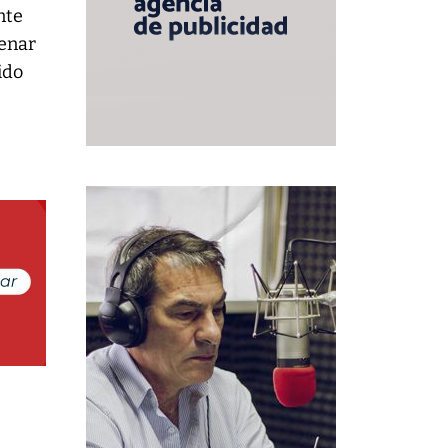
nte
cenar
ido