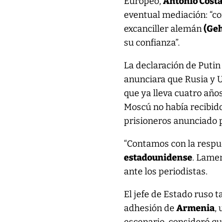
Europeo,
Antonio Cost
eventual mediación: “co
excanciller alemán
(Ge
su confianza”.
La declaración de Puti
anunciara que Rusia y U
que ya lleva cuatro año
Moscú no había recibid
prisioneros anunciado
“Contamos con la respu
estadounidense
. Lame
ante los periodistas.
El jefe de Estado ruso t
adhesión de
Armenia
,