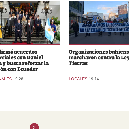
 firmó acuerdos
Organizaciones bahiens
ciales con Daniel
marcharon contra la Ley
 y busca reforzar la
Tierras
ión con Ecuador
-
-
NALES
19:28
LOCALES
19:14
2