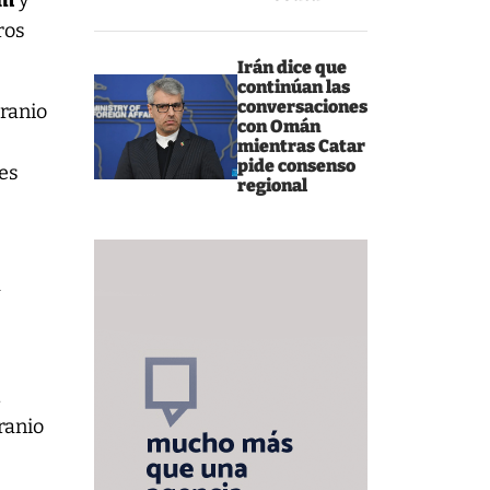
um
y
ros
Irán dice que
continúan las
conversaciones
ranio
con Omán
mientras Catar
pide consenso
 es
regional
á
,
ranio