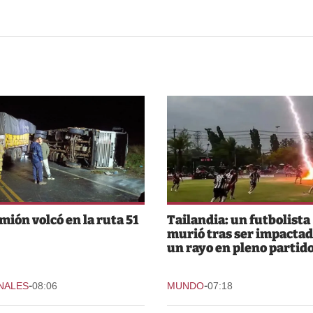
mión volcó en la ruta 51
Tailandia: un futbolista
murió tras ser impactad
un rayo en pleno partid
-
-
NALES
08:06
MUNDO
07:18