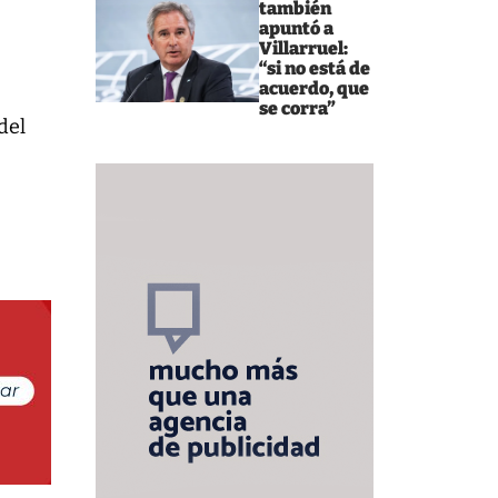
también
apuntó a
Villarruel:
“si no está de
acuerdo, que
se corra”
del