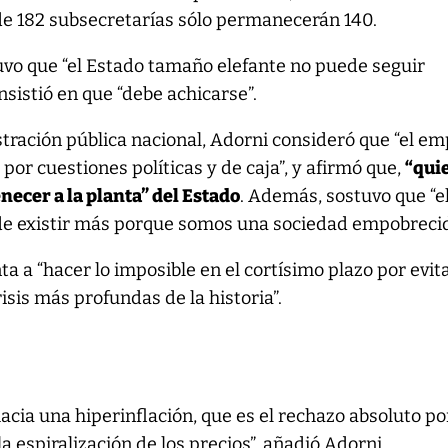
de 182 subsecretarías sólo permanecerán 140.
uvo que “el Estado tamaño elefante no puede seguir
insistió en que “debe achicarse”.
istración pública nacional, Adorni consideró que “el e
 por cuestiones políticas y de caja”, y afirmó que,
“qui
enecer a la planta” del Estado
. Además, sostuvo que “e
de existir más porque somos una sociedad empobrecid
nta a “hacer lo imposible en el cortísimo plazo por evita
risis más profundas de la historia”.
ia una hiperinflación, que es el rechazo absoluto por
a espiralización de los precios”, añadió Adorni.