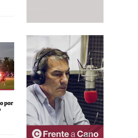
o por
o