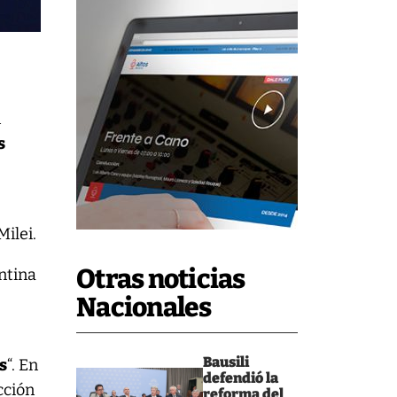
n
s
ilei.
Otras noticias
entina
Nacionales
Bausili
s
“. En
defendió la
cción
reforma del