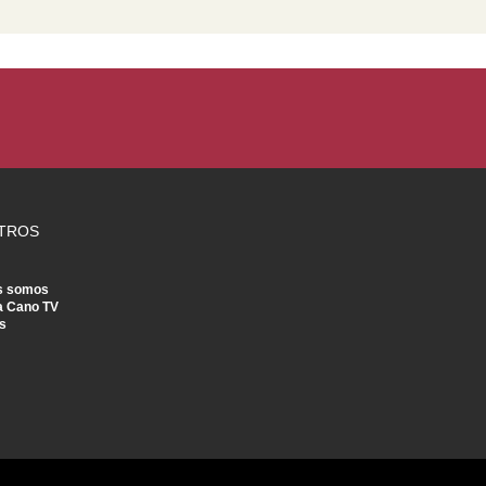
TROS
s somos
a Cano TV
s