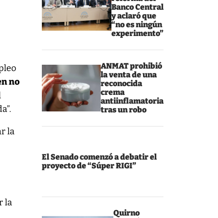
Banco Central
y aclaró que
“no es ningún
experimento”
ANMAT prohibió
mpleo
la venta de una
en no
reconocida
crema
l
antiinflamatoria
a”.
tras un robo
r la
El Senado comenzó a debatir el
proyecto de “Súper RIGI”
 la
Quirno