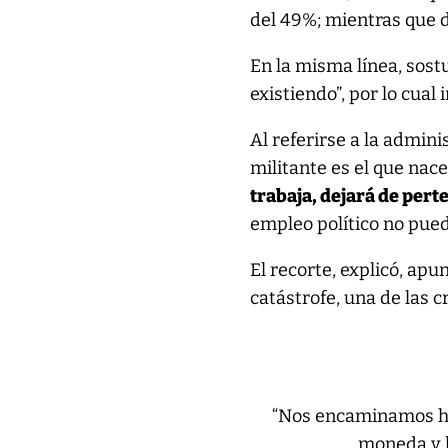
del 49%; mientras que 
En la misma línea, sost
existiendo”, por lo cual 
Al referirse a la admin
militante es el que nace
trabaja, dejará de pert
empleo político no pue
El recorte, explicó, apu
catástrofe, una de las c
“Nos encaminamos hac
moneda y l