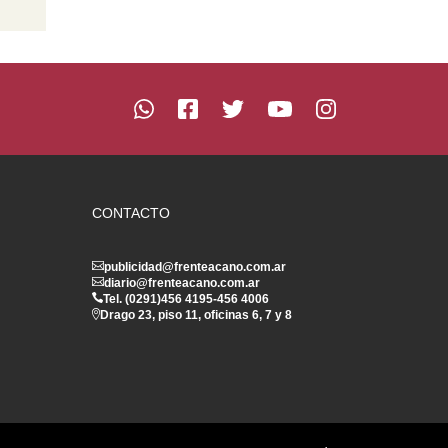
CONTACTO
publicidad@frenteacano.com.ar
diario@frenteacano.com.ar
Tel. (0291)
456 4195
-
456 4006
Drago 23, piso 11, oficinas 6, 7 y 8