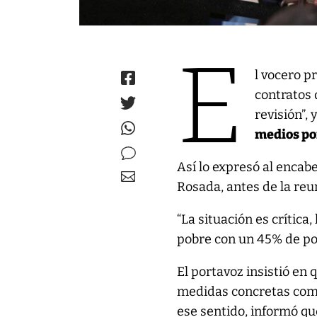
E
l vocero p
contratos 
revisión”, 
medios po
Así lo expresó al enca
Rosada, antes de la reu
“La situación es crítica
pobre con un 45% de pob
El portavoz insistió en 
medidas concretas com
ese sentido, informó qu