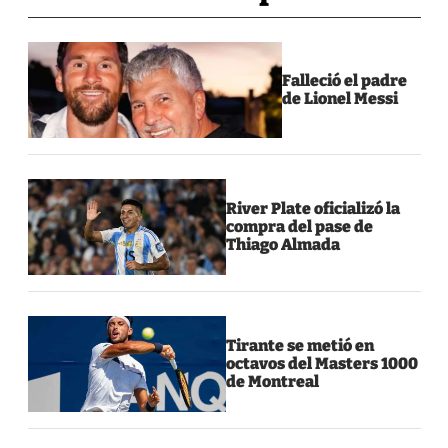
Falleció el padre
de Lionel Messi
River Plate oficializó la
compra del pase de
Thiago Almada
Tirante se metió en
octavos del Masters 1000
de Montreal