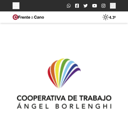
Buscar:
4.3º