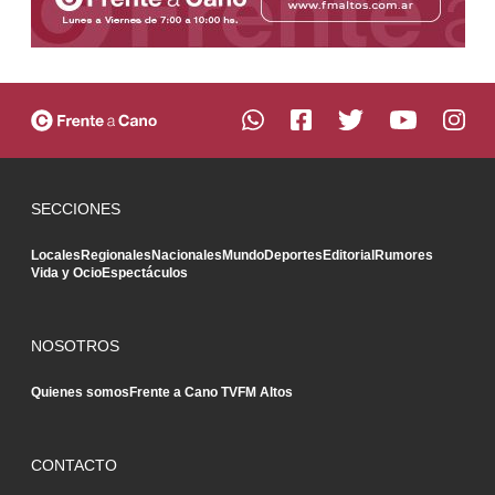
SECCIONES
Locales
Regionales
Nacionales
Mundo
Deportes
Editorial
Rumores
Vida y Ocio
Espectáculos
NOSOTROS
Quienes somos
Frente a Cano TV
FM Altos
CONTACTO