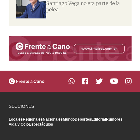
Santiago Vega no era parte de la
pelea
SECCIONES
Locales
Regionales
Nacionales
Mundo
Deportes
Editorial
Rumores
Vida y Ocio
Espectáculos