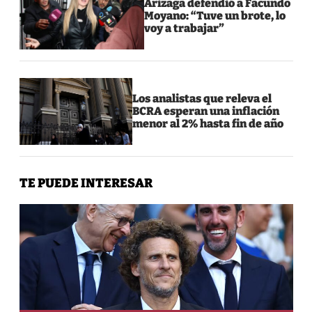
Arizaga defendió a Facundo
Moyano: “Tuve un brote, lo
voy a trabajar”
Los analistas que releva el
BCRA esperan una inflación
menor al 2% hasta fin de año
TE PUEDE INTERESAR