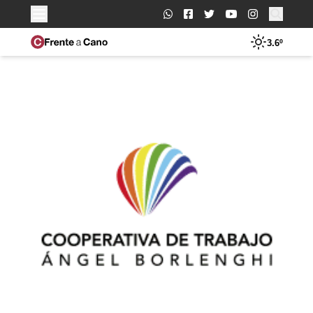
Buscar:
3.6º