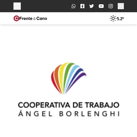
Buscar:
5.2º