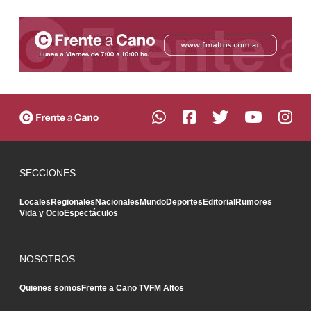
SECCIONES
Locales
Regionales
Nacionales
Mundo
Deportes
Editorial
Rumores
Vida y Ocio
Espectáculos
NOSOTROS
Quienes somos
Frente a Cano TV
FM Altos