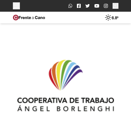
Buscar:
8.8º