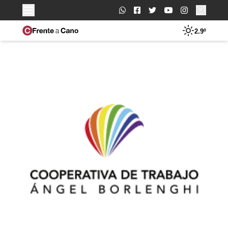
Buscar:
2.9º