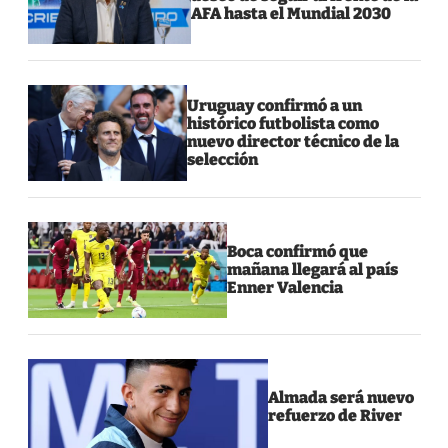
AFA hasta el Mundial 2030
Uruguay confirmó a un
histórico futbolista como
nuevo director técnico de la
selección
Boca confirmó que
mañana llegará al país
Enner Valencia
Almada será nuevo
refuerzo de River