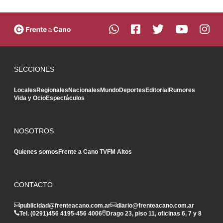
SECCIONES
Locales
Regionales
Nacionales
Mundo
Deportes
Editorial
Rumores
Vida y Ocio
Espectáculos
NOSOTROS
Quienes somos
Frente a Cano TV
FM Altos
CONTACTO
publicidad@frenteacano.com.ar
diario@frenteacano.com.ar
Tel. (0291)
456 4195
-
456 4006
Drago 23, piso 11, oficinas 6, 7 y 8