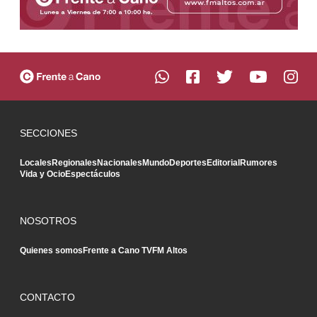
SECCIONES
Locales
Regionales
Nacionales
Mundo
Deportes
Editorial
Rumores
Vida y Ocio
Espectáculos
NOSOTROS
Quienes somos
Frente a Cano TV
FM Altos
CONTACTO