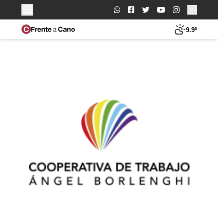
Buscar:
9.9º