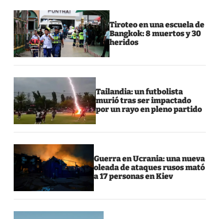
Tiroteo en una escuela de
Bangkok: 8 muertos y 30
heridos
Tailandia: un futbolista
murió tras ser impactado
por un rayo en pleno partido
Guerra en Ucrania: una nueva
oleada de ataques rusos mató
a 17 personas en Kiev