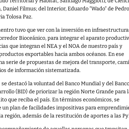
llo Territorial y Hábitat, Santiago Maggiotti; de Cienci
, Daniel Filmus; del Interior, Eduardo “Wado” de Pedro
ria Tolosa Paz.
uentro tuvo que ver con la inversión en infraestructura
orredor Bioceánico, para integrar el aparato productiv
cias que integran el NEA y el NOA de nuestro país y
los productos exportables hacia ambos océanos. En ese
na serie de propuestas de mejora del transporte, cam
cios de información sistematizada.
, se destacó la voluntad del Banco Mundial y del Banc
rollo (BID) de priorizar la región Norte Grande para 
ito que reciba el país. En términos económicos, se
de un plan de facilidades impositivas para emprendimi
 la región, además de la restitución de aportes a las P