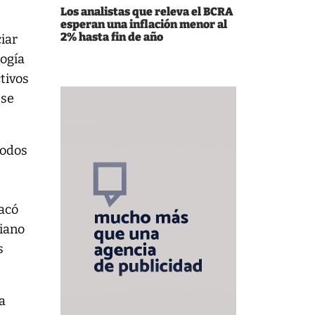
Los analistas que releva el BCRA
esperan una inflación menor al
2% hasta fin de año
ciar
logía
tivos
 se
todos
acó
diano
s
a