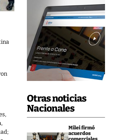
tina
ron
Otras noticias
Nacionales
es,
a,
Milei firmó
uad;
acuerdos
comerciales