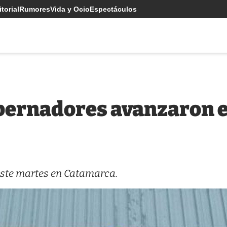
torial
Rumores
Vida y Ocio
Espectáculos
bernadores avanzaron 
ste martes en Catamarca.