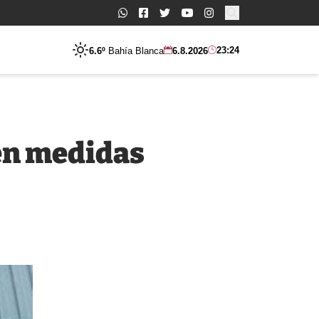
Buscar:
23:24
6.6º
Bahía Blanca
6.8.2026
en medidas