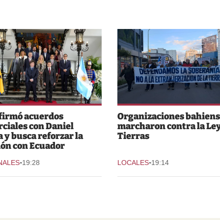
 firmó acuerdos
Organizaciones bahiens
ciales con Daniel
marcharon contra la Ley
 y busca reforzar la
Tierras
ión con Ecuador
-
-
NALES
19:28
LOCALES
19:14