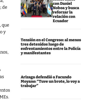
a,
con Daniel
; de
Noboa y busca
reforzar la
relación con
Ecuador
, que
o y
Tensión en el Congreso: al menos
tres detenidos luego de
enfrentamientos entre la Policía
inos,
y manifestantes
o
las
Arizaga defendió a Facundo
Moyano: “Tuve un brote, lo voy a
trabajar”
entos
yMEs.