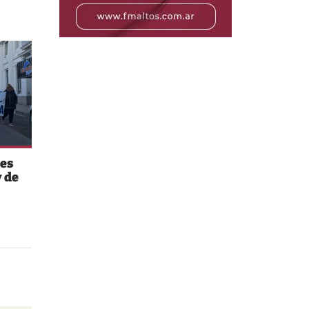
es
 de