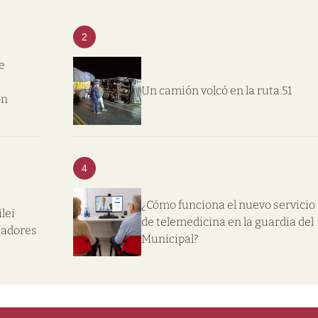
2
e
Un camión volcó en la ruta 51
on
4
¿Cómo funciona el nuevo servicio
lei
de telemedicina en la guardia del
gadores
Municipal?