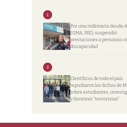
1
Por una millonaria deuda d
IOMA, IREL suspendió
prestaciones a personas c
discapacidad
3
Científicos de todo el país
repudiaron los dichos de Mi
sobre estudiantes, investi
y docentes “terroristas”