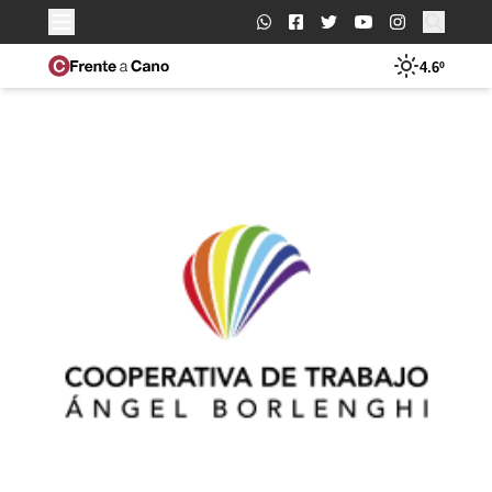
Buscar:
4.6º