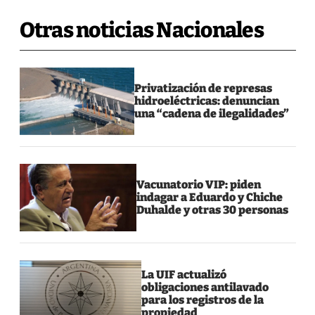
Otras noticias Nacionales
Privatización de represas
hidroeléctricas: denuncian
una “cadena de ilegalidades”
Vacunatorio VIP: piden
indagar a Eduardo y Chiche
Duhalde y otras 30 personas
La UIF actualizó
obligaciones antilavado
para los registros de la
propiedad