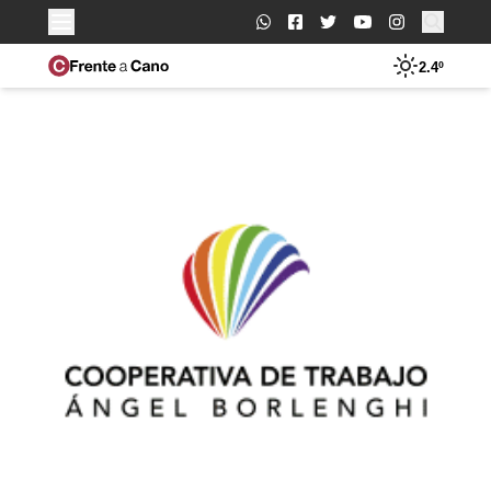
Buscar:
2.4º