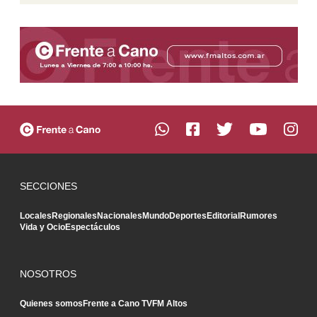
SECCIONES
Locales
Regionales
Nacionales
Mundo
Deportes
Editorial
Rumores
Vida y Ocio
Espectáculos
NOSOTROS
Quienes somos
Frente a Cano TV
FM Altos