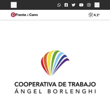
Buscar:
4.1º