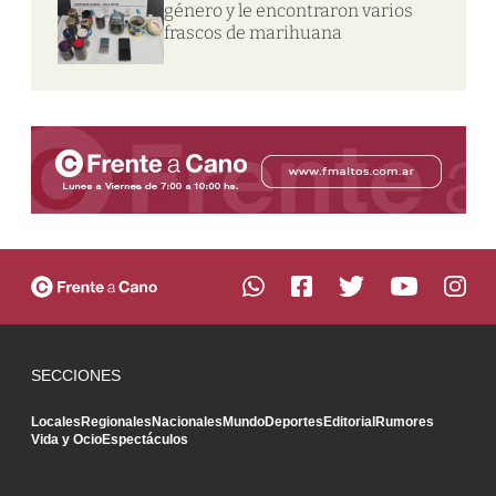
género y le encontraron varios
frascos de marihuana
SECCIONES
Locales
Regionales
Nacionales
Mundo
Deportes
Editorial
Rumores
Vida y Ocio
Espectáculos