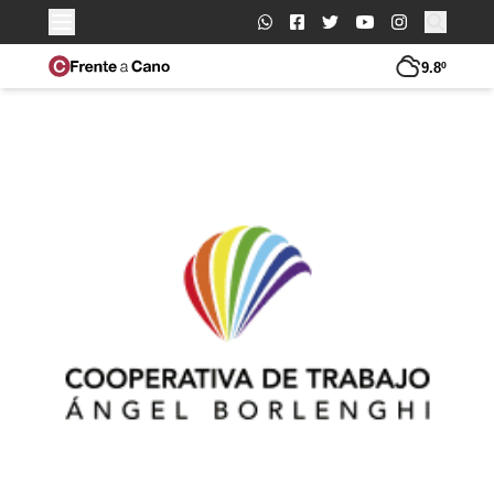
Buscar:
9.8º