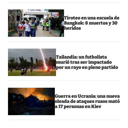
Tiroteo en una escuela de
Bangkok: 8 muertos y 30
heridos
Tailandia: un futbolista
murió tras ser impactado
por un rayo en pleno partido
Guerra en Ucrania: una nueva
oleada de ataques rusos mató
a 17 personas en Kiev