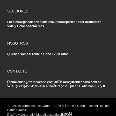
SECCIONES
Locales
Regionales
Nacionales
Mundo
Deportes
Editorial
Rumores
Vida y Ocio
Espectáculos
NOSOTROS
Quienes somos
Frente a Cano TV
FM Altos
CONTACTO
publicidad@frenteacano.com.ar
diario@frenteacano.com.ar
Tel. (0291)
456 4195
-
456 4006
Drago 23, piso 11, oficinas 6, 7 y 8
Todos los derechos reservados -
2026
® Frente A Cano - Las noticias de
Bahía Blanca
Diseño y desarrollo:
Magolla estudio