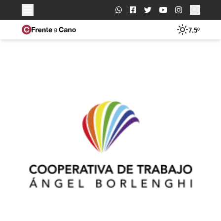
Buscar:
7.5º