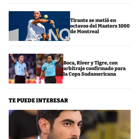
Tirante se metió en
octavos del Masters 1000
de Montreal
Boca, River y Tigre, con
arbitraje confirmado para
la Copa Sudamericana
TE PUEDE INTERESAR