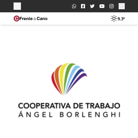
Buscar:
9.3º