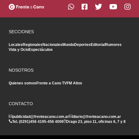
SECCIONES
Locales
Regionales
Nacionales
Mundo
Deportes
Editorial
Rumores
Vida y Ocio
Espectáculos
NOSOTROS
Quienes somos
Frente a Cano TV
FM Altos
CONTACTO
publicidad@frenteacano.com.ar
diario@frenteacano.com.ar
Tel. (0291)
456 4195
-
456 4006
Drago 23, piso 11, oficinas 6, 7 y 8