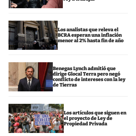
Los analistas que releva el
BCRA esperan una inflación
menor al 2% hasta fin de año
Benegas Lynch admitió que
dirige Glocal Terra pero negó
conflicto de intereses con la ley
de Tierras
Los artículos que siguen en
el proyecto de Ley de
Propiedad Privada