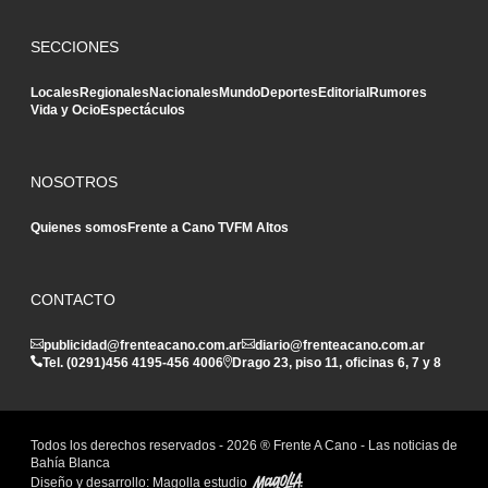
SECCIONES
Locales
Regionales
Nacionales
Mundo
Deportes
Editorial
Rumores
Vida y Ocio
Espectáculos
NOSOTROS
Quienes somos
Frente a Cano TV
FM Altos
CONTACTO
publicidad@frenteacano.com.ar
diario@frenteacano.com.ar
Tel. (0291)
456 4195
-
456 4006
Drago 23, piso 11, oficinas 6, 7 y 8
Todos los derechos reservados -
2026
® Frente A Cano - Las noticias de
Bahía Blanca
Diseño y desarrollo:
Magolla estudio