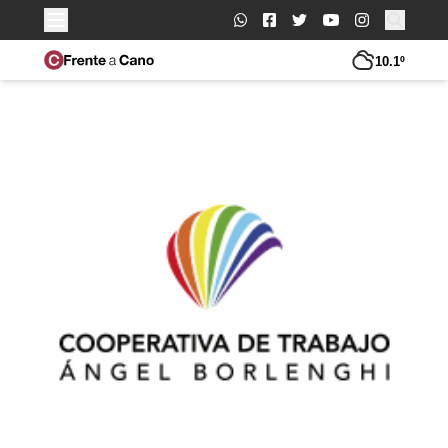
Buscar:
10.1º