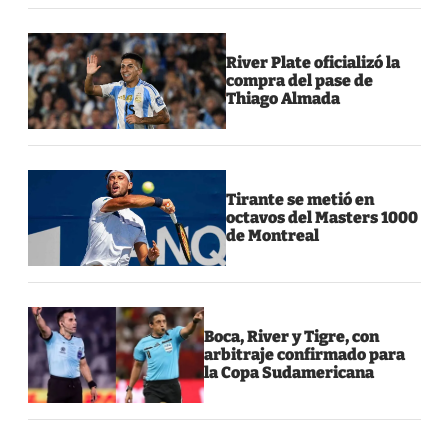
River Plate oficializó la
compra del pase de
Thiago Almada
Tirante se metió en
octavos del Masters 1000
de Montreal
Boca, River y Tigre, con
arbitraje confirmado para
la Copa Sudamericana