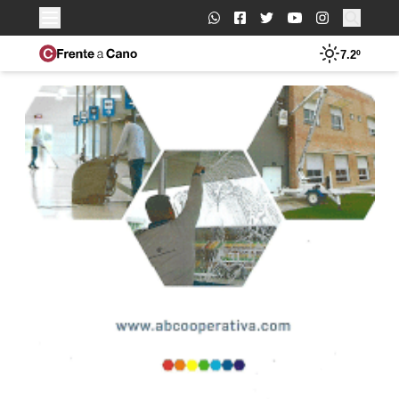
Buscar:
7.2º