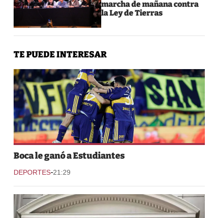
marcha de mañana contra
la Ley de Tierras
TE PUEDE INTERESAR
Boca le ganó a Estudiantes
-
DEPORTES
21:29