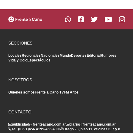
SECCIONES
Locales
Regionales
Nacionales
Mundo
Deportes
Editorial
Rumores
Vida y Ocio
Espectáculos
NOSOTROS
Quienes somos
Frente a Cano TV
FM Altos
CONTACTO
publicidad@frenteacano.com.ar
diario@frenteacano.com.ar
Tel. (0291)
456 4195
-
456 4006
Drago 23, piso 11, oficinas 6, 7 y 8