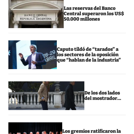
Las reservas del Banco
Central superaron los US$
50.000 millones
Caputo tildó de “tarados” a
los sectores de la oposición
que “hablan de la industria”
De los dos lados
del mostrador…
Los gremios ratificaron la