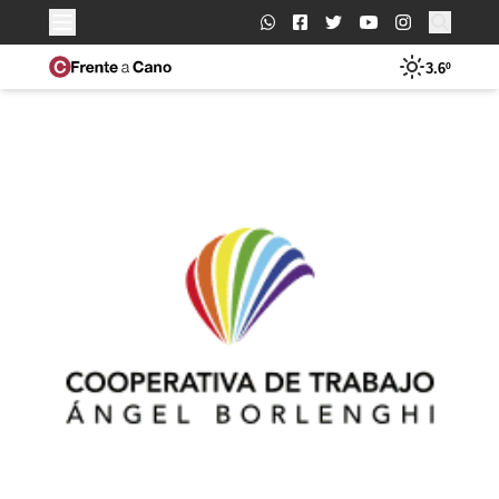
Buscar:
3.6º