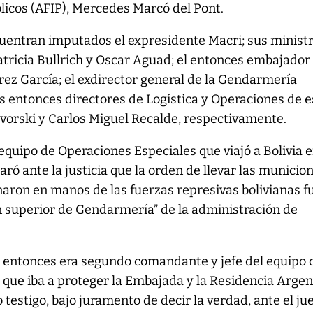
licos (AFIP), Mercedes Marcó del Pont.
cuentran imputados el expresidente Macri; sus minist
tricia Bullrich y Oscar Aguad; el entonces embajador
ez García; el exdirector general de la Gendarmería
os entonces directores de Logística y Operaciones de 
vorski y Carlos Miguel Recalde, respectivamente.
l equipo de Operaciones Especiales que viajó a Bolivia 
ró ante la justicia que la orden de llevar las municio
aron en manos de las fuerzas represivas bolivianas f
n superior de Gendarmería” de la administración de
r entonces era segundo comandante y jefe del equipo 
 que iba a proteger la Embajada y la Residencia Argen
 testigo, bajo juramento de decir la verdad, ante el ju