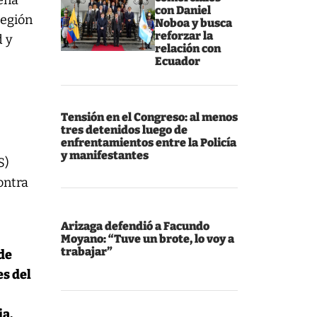
ena
con Daniel
región
Noboa y busca
reforzar la
d y
relación con
Ecuador
Tensión en el Congreso: al menos
tres detenidos luego de
enfrentamientos entre la Policía
y manifestantes
S)
ontra
Arizaga defendió a Facundo
d
Moyano: “Tuve un brote, lo voy a
trabajar”
ede
es del
ia.