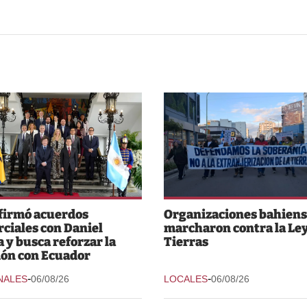
 firmó acuerdos
Organizaciones bahiens
ciales con Daniel
marcharon contra la Ley
 y busca reforzar la
Tierras
ión con Ecuador
-
-
NALES
06/08/26
LOCALES
06/08/26