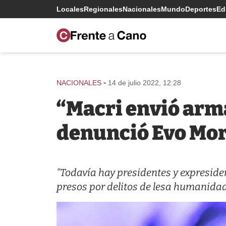
Locales
Regionales
Nacionales
Mundo
Deportes
Edi
-
NACIONALES
14 de julio 2022, 12:28
“Macri envió arma
denunció Evo Mor
"Todavía hay presidentes y expreside
presos por delitos de lesa humanidad",