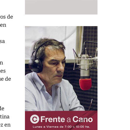
ros de
 en
esa
en
nes
ue de
de
tina
ez en