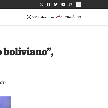
Buscar:
1:45
5.2º
Bahía Blanca
7.8.2026
 boliviano”,
tán