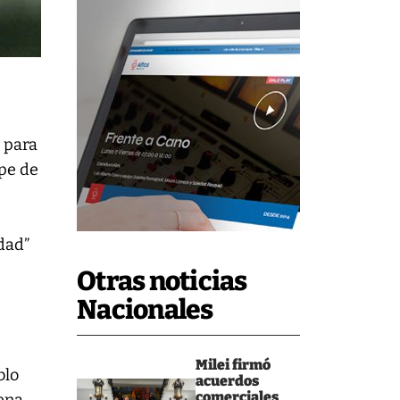
 para
lpe de
dad”
Otras noticias
Nacionales
Milei firmó
blo
acuerdos
comerciales