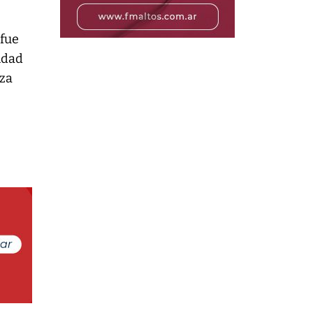
 fue
lidad
rza