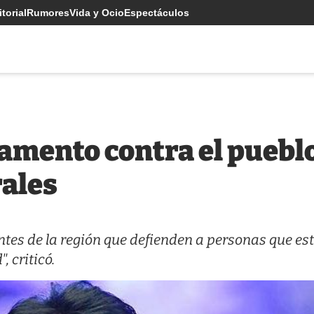
torial
Rumores
Vida y Ocio
Espectáculos
mento contra el pueblo
ales
ntes de la región que defienden a personas que es
 criticó.