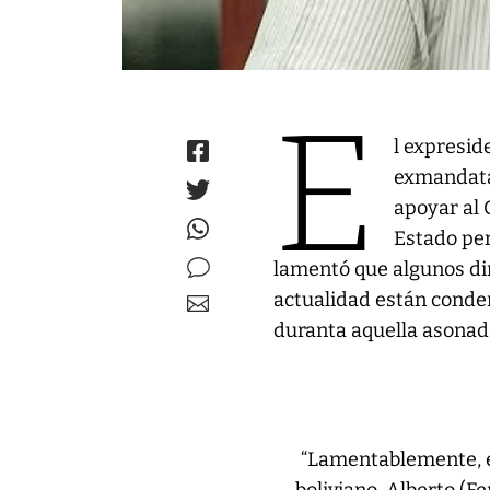
E
l expresid
exmandatar
apoyar al 
Estado per
lamentó que algunos dir
actualidad están conde
duranta aquella asonad
“Lamentablemente, e