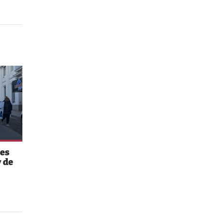
es
 de