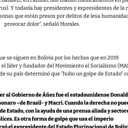
Fernández), en cambio, nos mandó medicamentos en pl
s). Y todavía hay presidentes y expresidentes de la 
sonas que están presos por delitos de lesa humanida
provocar dolor”, señaló Morales.
ue se siguen en Bolivia por los hechos que en 2019
el líder y fundador del Movimiento al Socialismo (MA
 de su país determinó que “hubo un golpe de Estado” c
er al Gobierno de Áñez fue el estadounidense Donal
lsonaro –de Brasil- y Macri. Cuando la derecha no pu
de Estado, con la ayuda de una prensa aliada y sector
ices. Es otra forma de golpe que usa el imperio
vó el expresidente del Estado Plurinacional de Boliv