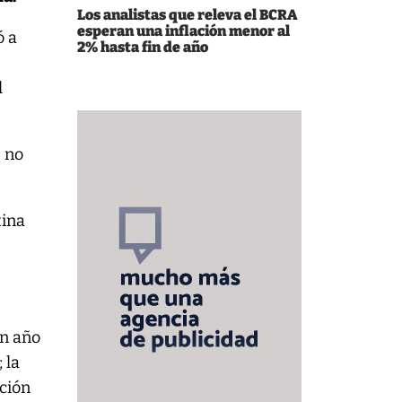
Los analistas que releva el BCRA
esperan una inflación menor al
ó a
2% hasta fin de año
l
e no
tina
un año
 la
ación