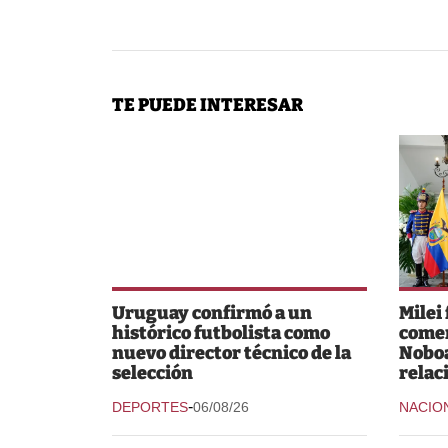
TE PUEDE INTERESAR
Uruguay confirmó a un
Milei
histórico futbolista como
comer
nuevo director técnico de la
Noboa
selección
relac
-
DEPORTES
06/08/26
NACIO