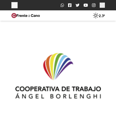
Buscar:
2.3º