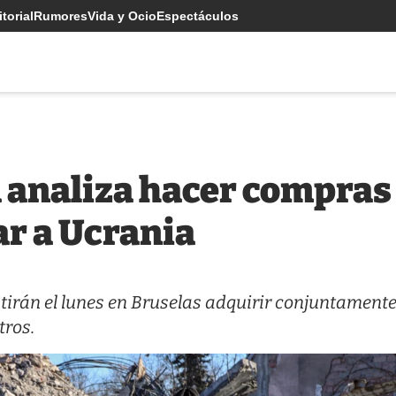
torial
Rumores
Vida y Ocio
Espectáculos
 analiza hacer compras
r a Ucrania
tirán el lunes en Bruselas adquirir conjuntament
tros.