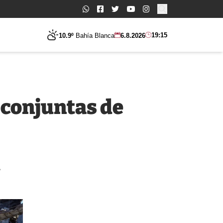
Buscar:
19:15
10.9º
Bahía Blanca
6.8.2026
 conjuntas de
e