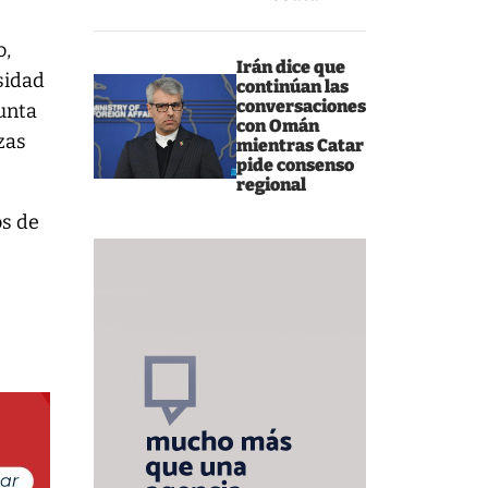
o,
Irán dice que
sidad
continúan las
conversaciones
junta
con Omán
zas
mientras Catar
pide consenso
regional
os de