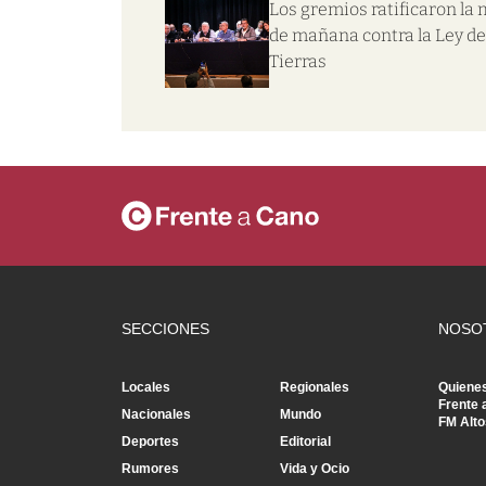
Los gremios ratificaron la
de mañana contra la Ley de
Tierras
SECCIONES
NOSO
Locales
Regionales
Quiene
Frente 
Nacionales
Mundo
FM Alto
Deportes
Editorial
Rumores
Vida y Ocio