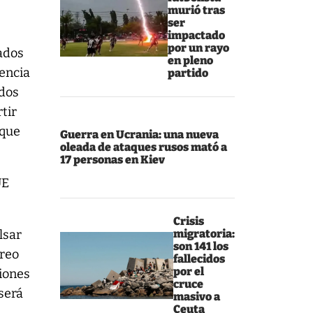
murió tras
ser
impactado
por un rayo
ados
en pleno
encia
partido
rdos
tir
 que
Guerra en Ucrania: una nueva
oleada de ataques rusos mató a
17 personas en Kiev
UE
Crisis
lsar
migratoria:
son 141 los
Creo
fallecidos
por el
iones
cruce
 será
masivo a
Ceuta