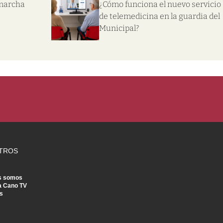
 marcha
¿Cómo funciona el nuevo servicio
de telemedicina en la guardia del
Municipal?
TROS
s somos
a Cano TV
s