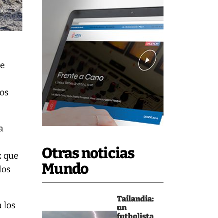
se
ros
a
Otras noticias
z que
Mundo
dos
Tailandia:
 los
un
futbolista