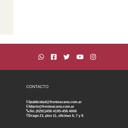
CONTACTO
publicidad@frenteacano.com.ar
diario@frenteacano.com.ar
Tel. (0291)
456 4195
-
456 4006
Drago 23, piso 11, oficinas 6, 7 y 8