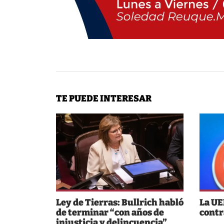
TE PUEDE INTERESAR
Ley de Tierras: Bullrich habló
La UE
de terminar “con años de
contr
injusticia y delincuencia”