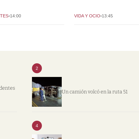
-
-
TES
14:00
VIDA Y OCIO
13:45
2
ndentes
Un camión volcó en la ruta 51
4