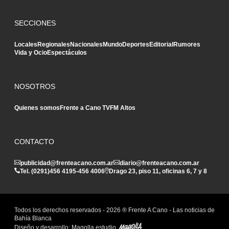
SECCIONES
Locales
Regionales
Nacionales
Mundo
Deportes
Editorial
Rumores
Vida y Ocio
Espectáculos
NOSOTROS
Quienes somos
Frente a Cano TV
FM Altos
CONTACTO
publicidad@frenteacano.com.ar
diario@frenteacano.com.ar
Tel. (0291)
456 4195
-
456 4006
Drago 23, piso 11, oficinas 6, 7 y 8
Todos los derechos reservados -
2026
® Frente A Cano - Las noticias de
Bahía Blanca
Diseño y desarrollo:
Magolla estudio