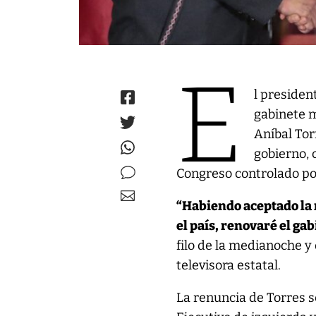
E
l presiden
gabinete m
Aníbal Tor
gobierno, 
Congreso controlado por
“Habiendo aceptado la 
el país, renovaré el ga
filo de la medianoche y
televisora estatal.
La renuncia de Torres 