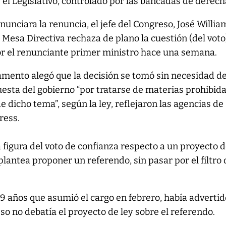
 el Legislativo, controlado por las bancadas de derech
unciara la renuncia, el jefe del Congreso, José Willia
 Mesa Directiva rechaza de plano la cuestión (del voto
or el renunciante primer ministro hace una semana.
amento alegó que la decisión se tomó sin necesidad d
uesta del gobierno “por tratarse de materias prohibid
 dicho tema”, según la ley, reflejaron las agencias de
ress.
a figura del voto de confianza respecto a un proyecto d
 plantea proponer un referendo, sin pasar por el filtro 
9 años que asumió el cargo en febrero, había adverti
so no debatía el proyecto de ley sobre el referendo.