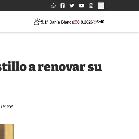
Buscar:
6:40
5.1º
Bahía Blanca
8.8.2026
tillo a renovar su
ue se