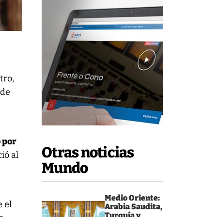
tro,
 de
 por
Otras noticias
ió al
Mundo
Medio Oriente:
 el
Arabia Saudita,
Turquía y