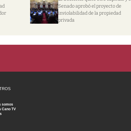
dad
Senado aprobó el proyecto de
dor
inviolabilidad de la propiedad
privada
TROS
s somos
a Cano TV
s