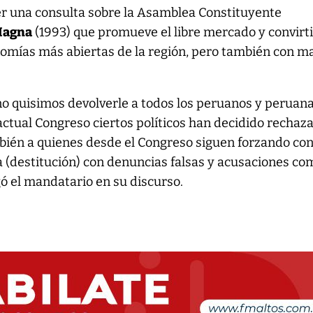
er una consulta sobre la Asamblea Constituyente
 Magna
(1993) que promueve el libre mercado y convirti
nomías más abiertas de la región, pero también con m
o quisimos devolverle a todos los peruanos y peruan
actual Congreso ciertos políticos han decidido rechaza
bién a quienes desde el Congreso siguen forzando co
a (destitución) con denuncias falsas y acusaciones co
legó el mandatario en su discurso.