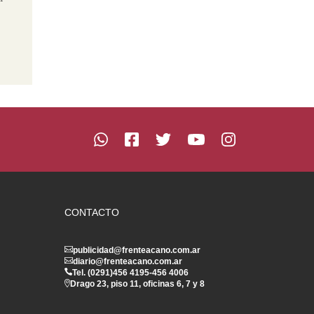
CONTACTO
publicidad@frenteacano.com.ar
diario@frenteacano.com.ar
Tel. (0291)
456 4195
-
456 4006
Drago 23, piso 11, oficinas 6, 7 y 8