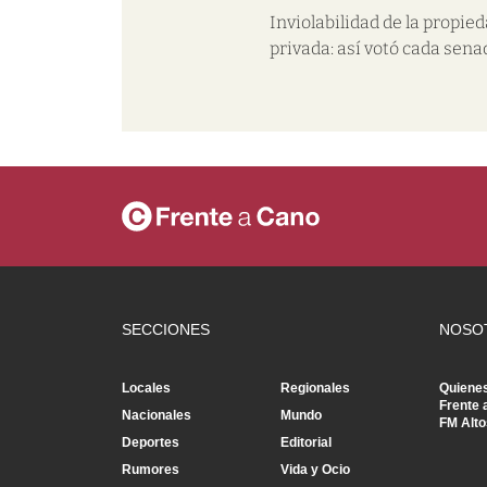
Inviolabilidad de la propie
privada: así votó cada sena
SECCIONES
NOSO
Locales
Regionales
Quiene
Frente 
Nacionales
Mundo
FM Alto
Deportes
Editorial
Rumores
Vida y Ocio