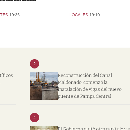
-
-
TES
19:36
LOCALES
19:10
2
tíficos
Reconstrucción del Canal
l
Maldonado: comenzó la
instalación de vigas del nuevo
puente de Pampa Central
4
El Gobierno quitó otro capítulo y e