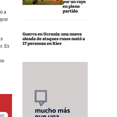
por un rayo
en pleno
partido
ó a
ayor
Guerra en Ucrania: una nueva
as
oleada de ataques rusos mató a
17 personas en Kiev
r. Es
n
mo