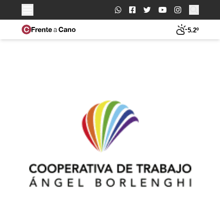
Buscar:
5.2º