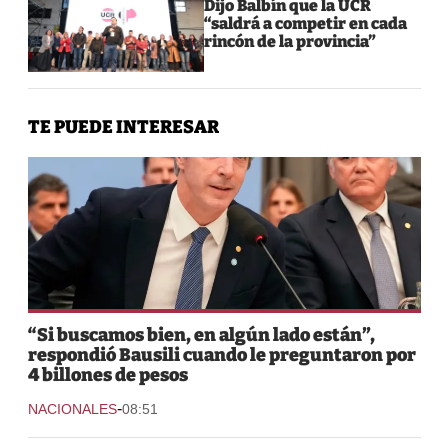
Dijo Balbín que la UCR
“saldrá a competir en cada
rincón de la provincia”
TE PUEDE INTERESAR
“Si buscamos bien, en algún lado están”,
respondió Bausili cuando le preguntaron por
4 billones de pesos
-
NACIONALES
08:51