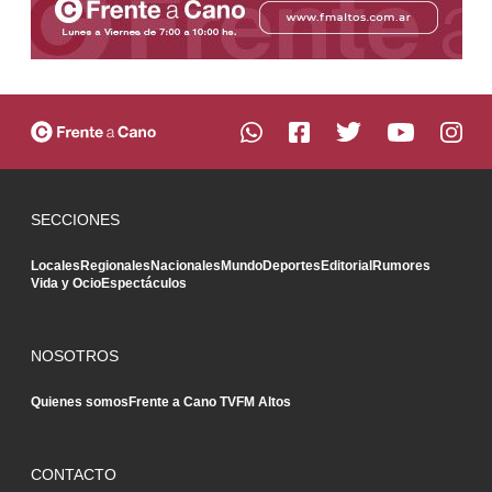
SECCIONES
Locales
Regionales
Nacionales
Mundo
Deportes
Editorial
Rumores
Vida y Ocio
Espectáculos
NOSOTROS
Quienes somos
Frente a Cano TV
FM Altos
CONTACTO