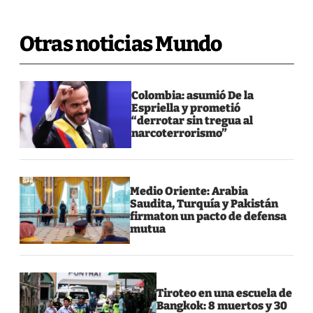
Otras noticias Mundo
Colombia: asumió De la
Espriella y prometió
“derrotar sin tregua al
narcoterrorismo”
Medio Oriente: Arabia
Saudita, Turquía y Pakistán
firmaton un pacto de defensa
mutua
Tiroteo en una escuela de
Bangkok: 8 muertos y 30