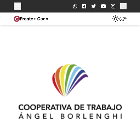
Buscar:
6.7º