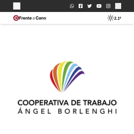
Buscar:
2.1º