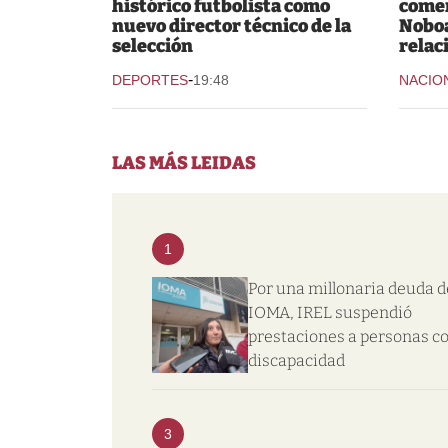
histórico futbolista como
comer
nuevo director técnico de la
Noboa
selección
relac
-
DEPORTES
19:48
NACIO
LAS MÁS LEIDAS
1
Por una millonaria deuda d
IOMA, IREL suspendió
prestaciones a personas c
discapacidad
3