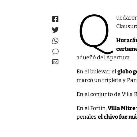
Q
uedaron 
Clausura
Huracán
certam
adueñó del Apertura.
En el bulevar, el
globo g
marcó un triplete y Pane
En el conjunto de Villa
En el Fortín,
Villa Mitre 
penales
el chivo fue má