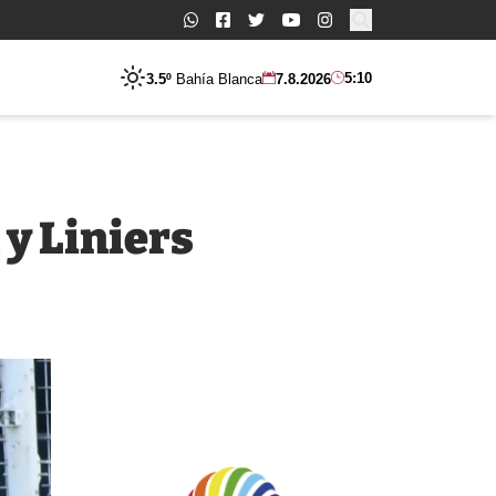
Buscar:
5:10
3.5º
Bahía Blanca
7.8.2026
 y Liniers