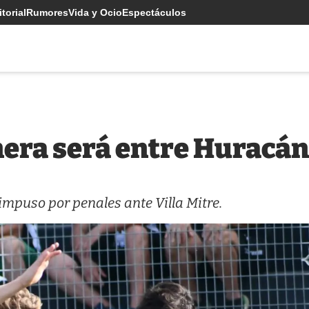
torial
Rumores
Vida y Ocio
Espectáculos
imera será entre Huracán
e impuso por penales ante Villa Mitre.