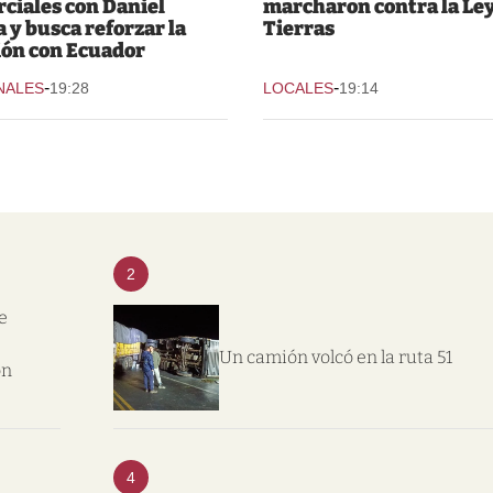
ciales con Daniel
marcharon contra la Ley
 y busca reforzar la
Tierras
ión con Ecuador
-
-
NALES
19:28
LOCALES
19:14
2
e
Un camión volcó en la ruta 51
on
4