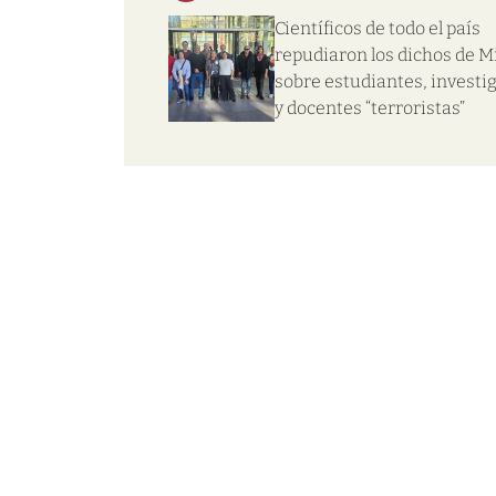
Científicos de todo el país
repudiaron los dichos de Mi
sobre estudiantes, investi
y docentes “terroristas”