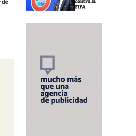
 de
contra la
FIFA