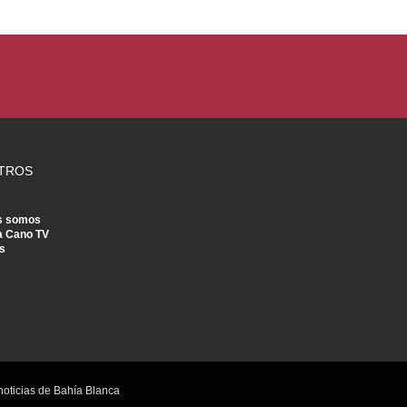
TROS
s somos
a Cano TV
s
noticias de Bahía Blanca