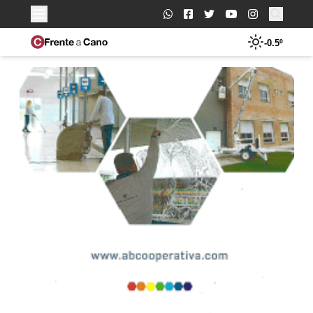
Buscar:
-0.5º