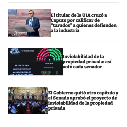
El titular de la UIA cruzó a
Caputo por calificar de
“tarados” a quienes defienden
a la industria
Inviolabilidad de la
propiedad privada: así
votó cada senador
El Gobierno quitó otro capítulo y
el Senado aprobó el proyecto de
inviolabilidad de la propiedad
privada