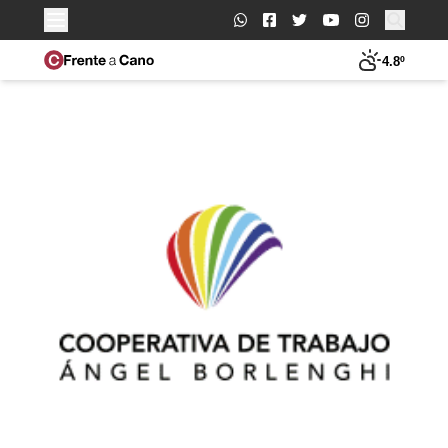
Buscar:
4.8º