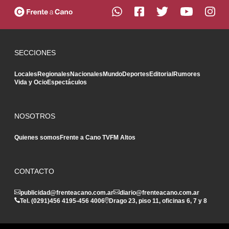
SECCIONES
Locales
Regionales
Nacionales
Mundo
Deportes
Editorial
Rumores
Vida y Ocio
Espectáculos
NOSOTROS
Quienes somos
Frente a Cano TV
FM Altos
CONTACTO
publicidad@frenteacano.com.ar
diario@frenteacano.com.ar
Tel. (0291)
456 4195
-
456 4006
Drago 23, piso 11, oficinas 6, 7 y 8