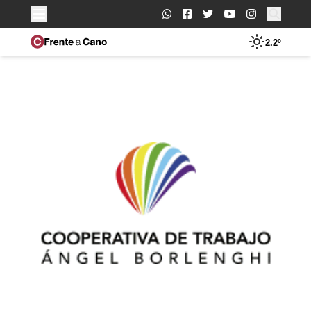
Buscar:
2.2º