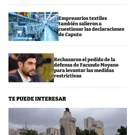
Empresarios textiles
también salieron a
cuestionar las declaraciones
de Caputo
Rechazaron el pedido de la
defensa de Facundo Moyano
para levantar las medidas
restrictivas
TE PUEDE INTERESAR