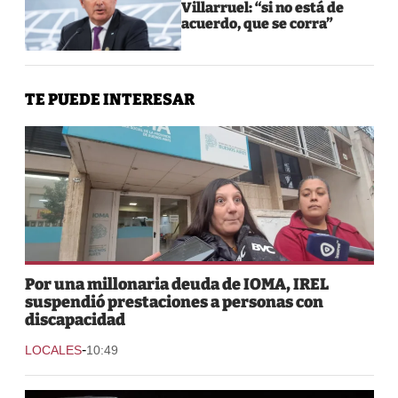
Villarruel: “si no está de
acuerdo, que se corra”
TE PUEDE INTERESAR
Por una millonaria deuda de IOMA, IREL
suspendió prestaciones a personas con
discapacidad
-
LOCALES
10:49