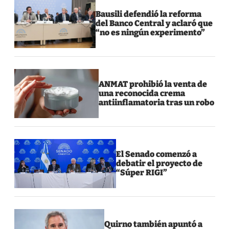
Bausili defendió la reforma
del Banco Central y aclaró que
“no es ningún experimento”
ANMAT prohibió la venta de
una reconocida crema
antiinflamatoria tras un robo
El Senado comenzó a
debatir el proyecto de
“Súper RIGI”
Quirno también apuntó a