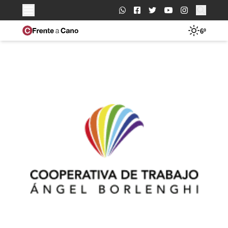
Buscar:
6º