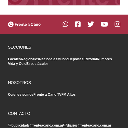
SECCIONES
Locales
Regionales
Nacionales
Mundo
Deportes
Editorial
Rumores
Vida y Ocio
Espectáculos
NOSOTROS
Quienes somos
Frente a Cano TV
FM Altos
CONTACTO
publicidad@frenteacano.com.ar
diario@frenteacano.com.ar