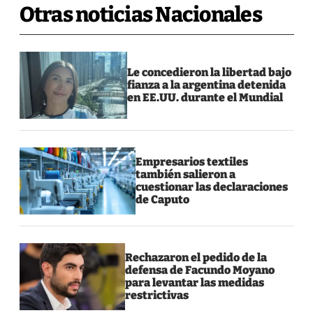
Otras noticias Nacionales
Le concedieron la libertad bajo
fianza a la argentina detenida
en EE.UU. durante el Mundial
Empresarios textiles
también salieron a
cuestionar las declaraciones
de Caputo
Rechazaron el pedido de la
defensa de Facundo Moyano
para levantar las medidas
restrictivas