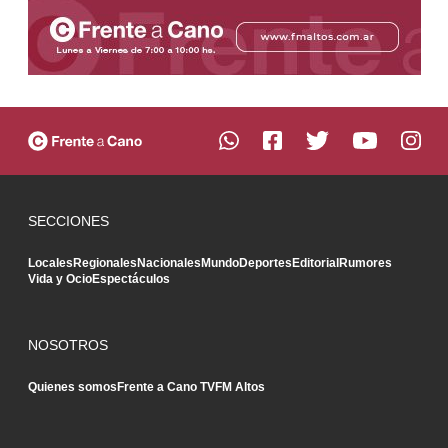
SECCIONES
Locales
Regionales
Nacionales
Mundo
Deportes
Editorial
Rumores
Vida y Ocio
Espectáculos
NOSOTROS
Quienes somos
Frente a Cano TV
FM Altos