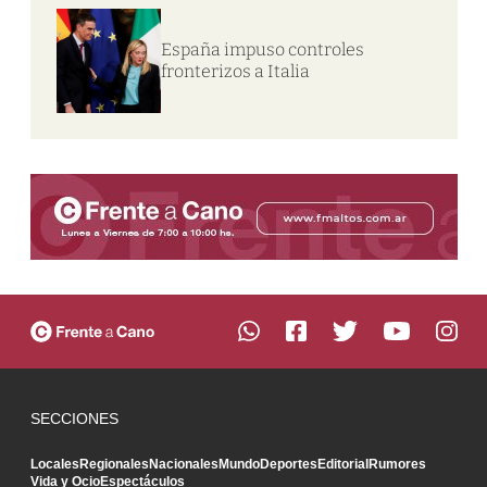
España impuso controles
fronterizos a Italia
SECCIONES
Locales
Regionales
Nacionales
Mundo
Deportes
Editorial
Rumores
Vida y Ocio
Espectáculos