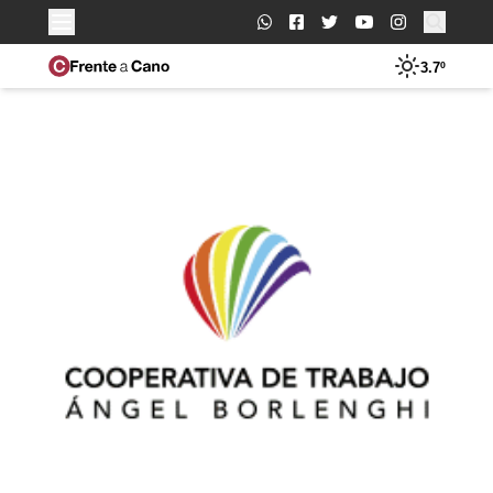
Buscar:
3.7º