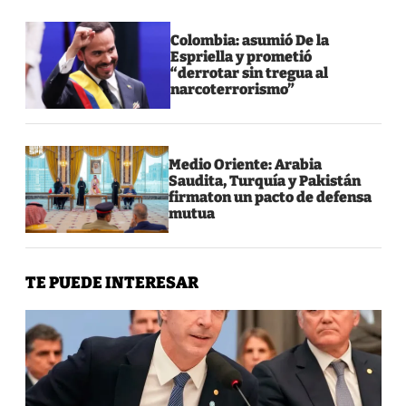
Colombia: asumió De la
Espriella y prometió
“derrotar sin tregua al
narcoterrorismo”
Medio Oriente: Arabia
Saudita, Turquía y Pakistán
firmaton un pacto de defensa
mutua
TE PUEDE INTERESAR