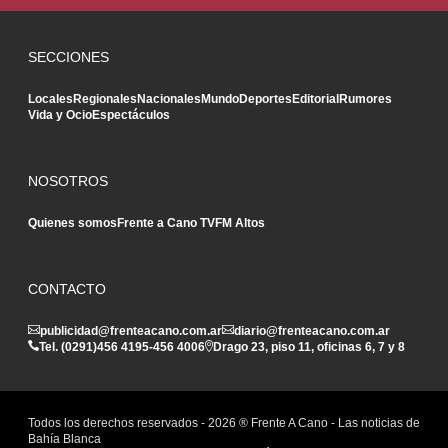
SECCIONES
Locales
Regionales
Nacionales
Mundo
Deportes
Editorial
Rumores
Vida y Ocio
Espectáculos
NOSOTROS
Quienes somos
Frente a Cano TV
FM Altos
CONTACTO
publicidad@frenteacano.com.ar
diario@frenteacano.com.ar
Tel. (0291)
456 4195
-
456 4006
Drago 23, piso 11, oficinas 6, 7 y 8
Todos los derechos reservados -
2026
® Frente A Cano - Las noticias de
Bahía Blanca