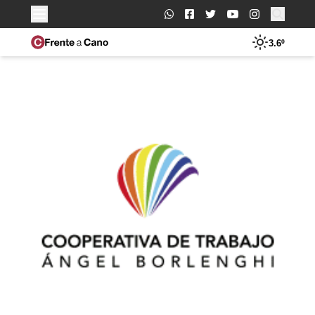
Buscar:
3.6º