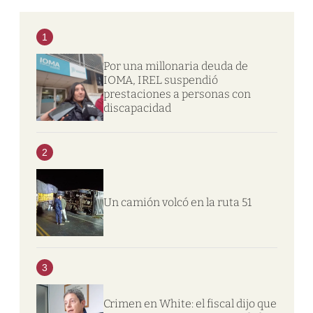
1
Por una millonaria deuda de
IOMA, IREL suspendió
prestaciones a personas con
discapacidad
2
Un camión volcó en la ruta 51
3
Crimen en White: el fiscal dijo que