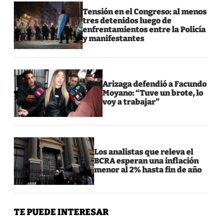
Tensión en el Congreso: al menos
tres detenidos luego de
enfrentamientos entre la Policía
y manifestantes
Arizaga defendió a Facundo
Moyano: “Tuve un brote, lo
voy a trabajar”
Los analistas que releva el
BCRA esperan una inflación
menor al 2% hasta fin de año
TE PUEDE INTERESAR